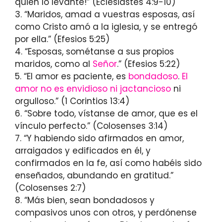
quien lo levante!” (Eclesiastés 4:9-10)
3. “Maridos, amad a vuestras esposas, así
como Cristo amó a la iglesia, y se entregó
por ella.” (Efesios 5:25)
4. “Esposas, sométanse a sus propios
maridos, como al
Señor
.” (Efesios 5:22)
5. “El amor es paciente, es
bondadoso
.
El
amor no es envidioso ni jactancioso
ni
orgulloso.” (1 Corintios 13:4)
6. “Sobre todo, vístanse de amor, que es el
vínculo perfecto.” (Colosenses 3:14)
7. “Y habiendo sido afirmados en amor,
arraigados y edificados en él, y
confirmados en la fe, así como habéis sido
enseñados, abundando en gratitud.”
(Colosenses 2:7)
8. “Más bien, sean bondadosos y
compasivos unos con otros, y perdónense