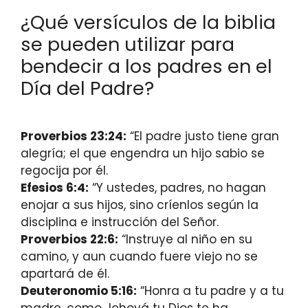
¿Qué versículos de la biblia
se pueden utilizar para
bendecir a los padres en el
Día del Padre?
Proverbios 23:24:
“El padre justo tiene gran
alegría; el que engendra un hijo sabio se
regocija por él.
Efesios 6:4:
“Y ustedes, padres, no hagan
enojar a sus hijos, sino críenlos según la
disciplina e instrucción del Señor.
Proverbios 22:6:
“Instruye al niño en su
camino, y aun cuando fuere viejo no se
apartará de él.
Deuteronomio 5:16:
“Honra a tu padre y a tu
madre, como Jehová tu Dios te ha