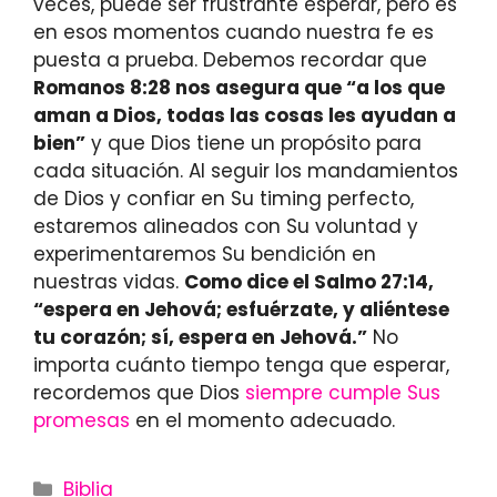
veces, puede ser frustrante esperar, pero es
en esos momentos cuando nuestra fe es
puesta a prueba. Debemos recordar que
Romanos 8:28 nos asegura que “a los que
aman a Dios, todas las cosas les ayudan a
bien”
y que Dios tiene un propósito para
cada situación. Al seguir los mandamientos
de Dios y confiar en Su timing perfecto,
estaremos alineados con Su voluntad y
experimentaremos Su bendición en
nuestras vidas.
Como dice el Salmo 27:14,
“espera en Jehová; esfuérzate, y aliéntese
tu corazón; sí, espera en Jehová.”
No
importa cuánto tiempo tenga que esperar,
recordemos que Dios
siempre
cumple Sus
promesas
en el momento adecuado.
Categories
Biblia