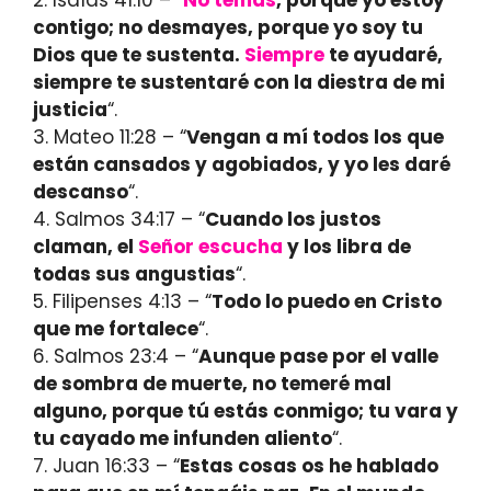
2. Isaías 41:10 – “
No temas
, porque yo estoy
contigo; no desmayes, porque yo soy tu
Dios que te sustenta.
Siempre
te ayudaré,
siempre te sustentaré con la diestra de mi
justicia
“.
3. Mateo 11:28 – “
Vengan a mí todos los que
están cansados y agobiados, y yo les daré
descanso
“.
4. Salmos 34:17 – “
Cuando los justos
claman, el
Señor
escucha
y los libra de
todas sus angustias
“.
5. Filipenses 4:13 – “
Todo lo puedo en Cristo
que me fortalece
“.
6. Salmos 23:4 – “
Aunque pase por el valle
de sombra de muerte, no temeré mal
alguno, porque tú estás conmigo; tu vara y
tu cayado me infunden aliento
“.
7. Juan 16:33 – “
Estas cosas os he hablado