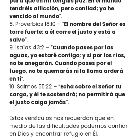
para que en mí tengáis paz. En el mundo
tendréis aflicción, pero confiad; yo he
vencido al mundo
“.
8. Proverbios 18:10 – “
El nombre del Señor es
torre fuerte; a él corre el justo y está a
salvo
“.
9. Isaías 43:2 – “
Cuando pases por las
aguas, yo estaré contigo; y si por los ríos,
no te anegarán. Cuando pases por el
fuego, no te quemarás ni la llama arderá
en ti
“.
10. Salmos 55:22 – “
Echa sobre el Señor tu
carga, y él te sostendrá; no permitirá que
el justo caiga jamás
“.
Estos versículos nos recuerdan que en
medio de las dificultades podemos confiar
en Dios y encontrar refugio en Él.