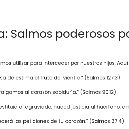
lia: Salmos poderosos p
s utilizar para interceder por nuestros hijos. Aquí
osa de estima el fruto del vientre.” (Salmos 127:3)
traigamos al corazón sabiduría.” (Salmos 90:12)
 restituid al agraviado, haced justicia al huérfano, 
ederá las peticiones de tu corazón.” (Salmos 37:4)