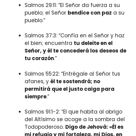
Salmos 29:11: “El Señor da fuerza a su
pueblo; el Señor
bendice con paz
a su
pueblo.”
Salmos 37:3: “Confía en el Señor y haz
el bien; encuentra
tu deleite en el
Señor, y él te concederá los deseos de
tu corazón
.”
Salmos 55:22: “Entrégale al Señor tus
afanes, y
él te sostendrá; no
permitirá que el justo caiga para
siempre
.”
Salmos 91:1-2: “El que habita al abrigo
del Altísimo se acoge a la sombra del
Todopoderoso.
Digo de Jehová: «Él es
mi refugio y mi fortaleza, mi Dios, en