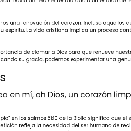
ida. David anhela ser restaurado a un estado de rect
mos una renovación del corazón. Incluso aquellos 
espíritu. La vida cristiana implica un proceso con
mportancia de clamar a Dios para que renueve nuest
scando su gracia, podemos experimentar una genuin
s
ea en mí, oh Dios, un corazón limp
mpio” en los salmos 51:10 de la Biblia significa que e
petición refleja la necesidad del ser humano de reci