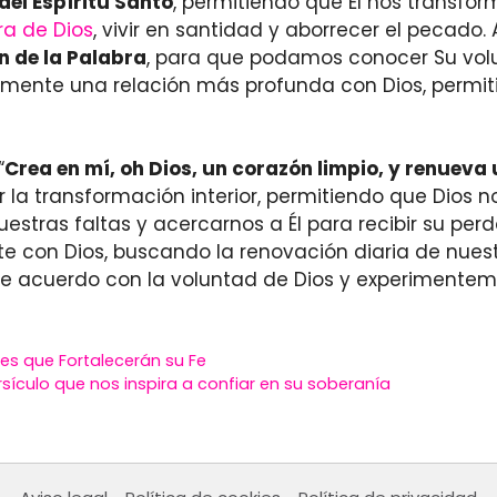
del Espíritu Santo
, permitiendo que Él nos transfo
ra de Dios
, vivir en santidad y aborrecer el peca
n de la Palabra
, para que podamos conocer Su volu
temente una relación más profunda con Dios, permit
“
Crea en mí, oh Dios, un corazón limpio, y renueva 
 la transformación interior, permitiendo que Dios 
uestras faltas y acercarnos a Él para recibir su per
on Dios, buscando la renovación diaria de nuestro
e acuerdo con la voluntad de Dios y experimentemo
jes que Fortalecerán su Fe
rsículo que nos inspira a confiar en su soberanía