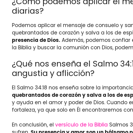
¿Cómo podemos aplicar el men
diarias?
Podemos aplicar el mensaje de consuelo y sani
quebrantados de corazón y salva a los de espír
presencia de Dios.
Además, podemos confiar
la Biblia y buscar la comunión con Dios, pode
¿Qué nos enseña el Salmo 34:
angustia y aflicción?
El Salmo 34:18 nos enseña sobre la importanci
quebrantados de corazón y salva a los de esp
y ayuda en el amor y poder de Dios. Cuando e
fortaleza, ya que solo en Él encontraremos cons
En conclusión, el
versículo de la Biblia
Salmos 34
sufren.
Su presencia y amor son un bálsamo p