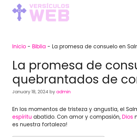
Skip
to
content
Inicio
-
Biblia
-
La promesa de consuelo en Salm
La promesa de consue
quebrantados de co
January 18, 2024
by
admin
En los momentos de tristeza y angustia, el Sa
espíritu
abatido. Con amor y compasión,
Dios
n
es nuestra fortaleza!