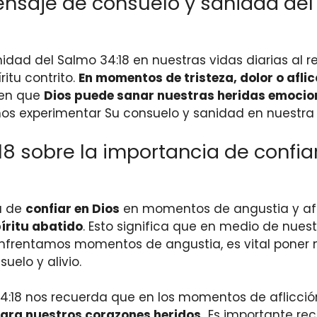
saje de consuelo y sanidad del 
dad del Salmo 34:18 en nuestras vidas diarias al 
itu contrito.
En momentos de tristeza, dolor o afli
 en que
Dios puede sanar nuestras heridas emocion
mos experimentar Su consuelo y sanidad en nuestra v
18 sobre la importancia de confi
a de
confiar en Dios
en momentos de angustia y afl
íritu abatido
. Esto significa que en medio de nues
nfrentamos momentos de angustia, es vital poner nu
uelo y alivio.
:18 nos recuerda que en los momentos de aflicción 
ara nuestros corazones heridos.
Es importante rec