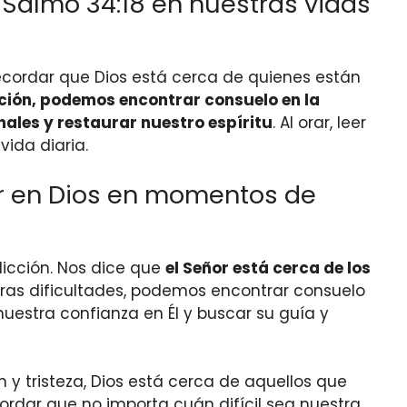
Salmo 34:18 en nuestras vidas
recordar que Dios está cerca de quienes están
cción, podemos encontrar consuelo en la
ales y restaurar nuestro espíritu
. Al orar, leer
ida diaria.
ar en Dios en momentos de
icción. Nos dice que
el Señor está cerca de los
tras dificultades, podemos encontrar consuelo
estra confianza en Él y buscar su guía y
y tristeza, Dios está cerca de aquellos que
ordar que no importa cuán difícil sea nuestra