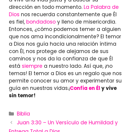
dirección en todo momento.
La Palabra de
Dios
nos recuerda constantemente que Él
es fiel,
bondadoso
y lleno de misericordia.
Entonces, ¿cómo podemos temer a alguien
que nos ama incondicionalmente? El temor
a Dios nos guía hacia una relación íntima
con Él, nos protege de alejarnos de sus
caminos y nos da la confianza de que Él
está
siempre
a nuestro lado. Así que, ¡no
temas! El temor a Dios es un regalo que nos
permite conocer su amor y experimentar su
guía en nuestras vidas.¡
Confía en Él
y vive
sin temor!
Categories
Biblia
Juan 3:30 – Un Versículo de Humildad y
Entrega Total a Dios