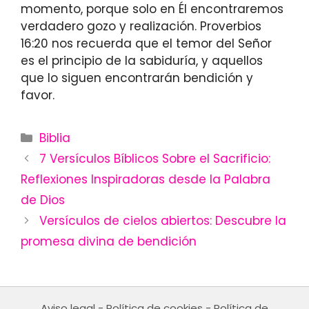
momento, porque solo en Él encontraremos
verdadero gozo y realización. Proverbios
16:20 nos recuerda que el temor del Señor
es el principio de la sabiduría, y aquellos
que lo siguen encontrarán bendición y
favor.
Categories
Biblia
7 Versículos Bíblicos Sobre el Sacrificio:
Reflexiones Inspiradoras desde la Palabra
de Dios
Versículos de cielos abiertos: Descubre la
promesa divina de bendición
Aviso legal
-
Política de cookies
-
Política de