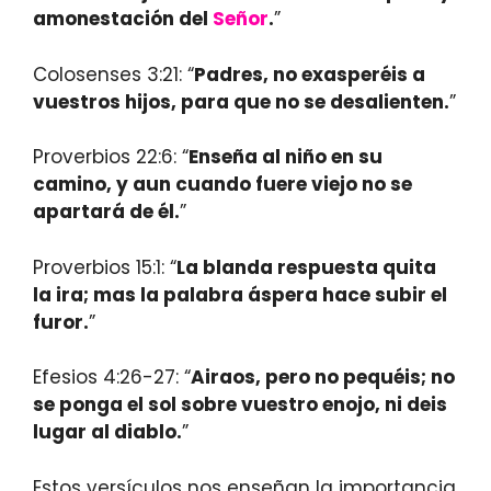
amonestación del
Señor
.
”
Colosenses 3:21: “
Padres, no exasperéis a
vuestros hijos, para que no se desalienten.
”
Proverbios 22:6: “
Enseña al niño en su
camino, y aun cuando fuere viejo no se
apartará de él.
”
Proverbios 15:1: “
La blanda respuesta quita
la ira; mas la palabra áspera hace subir el
furor.
”
Efesios 4:26-27: “
Airaos, pero no pequéis; no
se ponga el sol sobre vuestro enojo, ni deis
lugar al diablo.
”
Estos versículos nos enseñan la importancia