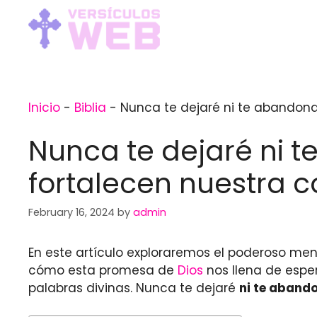
Skip
to
content
Inicio
-
Biblia
-
Nunca te dejaré ni te abandonar
Nunca te dejaré ni t
fortalecen nuestra c
February 16, 2024
by
admin
En este artículo exploraremos el poderoso me
cómo esta promesa de
Dios
nos llena de esper
palabras divinas. Nunca te dejaré
ni te aband