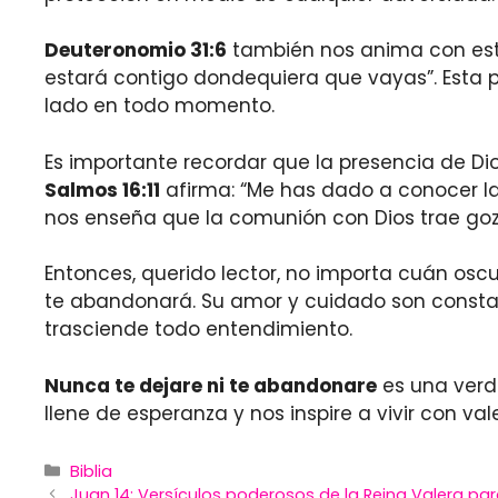
Deuteronomio 31:6
también nos anima con esta
estará contigo dondequiera que vayas”. Esta p
lado en todo momento.
Es importante recordar que la presencia de Dio
Salmos 16:11
afirma: “Me has dado a conocer la
nos enseña que la comunión con Dios trae gozo
Entonces, querido lector, no importa cuán os
te abandonará. Su amor y cuidado son constan
trasciende todo entendimiento.
Nunca te dejare ni te abandonare
es una verd
llene de esperanza y nos inspire a vivir con va
Categories
Biblia
Juan 14: Versículos poderosos de la Reina Valera para