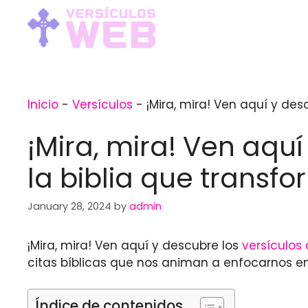
Skip
to
content
Inicio
-
Versículos
-
¡Mira, mira! Ven aquí y de
¡Mira, mira! Ven aqu
la biblia que transf
January 28, 2024
by
admin
¡Mira, mira! Ven aquí y descubre los
versículos 
citas bíblicas que nos animan a enfocarnos en 
Índice de contenidos