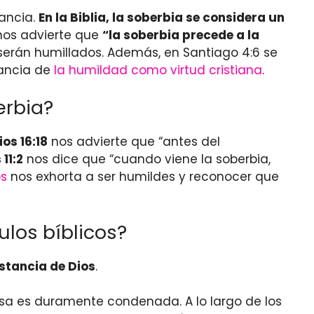
gancia.
En la Biblia, la soberbia se considera un
 nos advierte que
“la soberbia precede a la
 serán humillados. Además, en Santiago 4:6 se
tancia de
la humildad como virtud cristiana
.
erbia?
os 16:18
nos advierte que “antes del
11:2
nos dice que “cuando viene la soberbia,
os
nos exhorta a ser humildes y reconocer que
ulos bíblicos?
istancia de Dios
.
llosa es duramente condenada. A lo largo de los