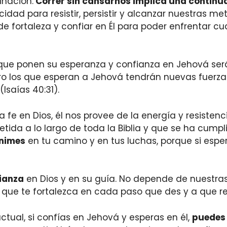
inación.
Correr sin cansarnos implica una continua
dad para resistir, persistir y alcanzar nuestras met
fortaleza y confiar en Él para poder enfrentar cu
que ponen su esperanza y confianza en Jehová será
pero los que esperan a Jehová tendrán nuevas fuerza
Isaías 40:31).
e en Dios, él nos provee de la energía y resistenc
tida a lo largo de toda la Biblia y que se ha cump
animes
en tu camino y en tus luchas, porque si esp
fianza
en Dios y en su guía. No depende de nuestras p
 a que te fortalezca en cada paso que des y a que 
ctual, si confías en Jehová y esperas en él,
puedes 