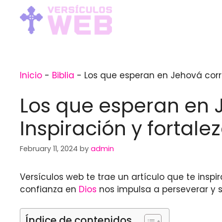
Skip
to
content
Inicio
-
Biblia
-
Los que esperan en Jehová correr
Los que esperan en 
Inspiración y fortalez
February 11, 2024
by
admin
Versículos web te trae un artículo que te inspi
confianza en
Dios
nos impulsa a perseverar y s
Índice de contenidos