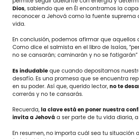
permite seguir adelante con energía y determ
Dios
, sabiendo que en Él encontramos la capaci
reconocer a Jehová como la fuente suprema de 
vida.
En conclusión, podemos afirmar que aquellos 
Como dice el salmista en el libro de Isaías, “
no se cansarán; caminarán y no se fatigarán” (
Es indudable
que cuando depositamos nuestra f
desafío. Es una promesa que se encuentra repe
en su poder. Así que, querido lector,
no te des
correrás y no te cansarás.
Recuerda,
la clave está en poner nuestra con
invita a Jehová
a ser parte de tu vida diaria,
En resumen, no importa cuál sea tu situación a