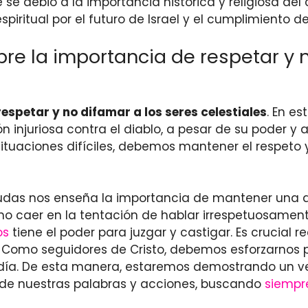
e debió a la importancia histórica y religiosa del
piritual por el futuro de Israel y el cumplimiento de
re la importancia de respetar y n
respetar y no difamar a los seres celestiales
. En es
 injuriosa contra el diablo, a pesar de su poder y
uaciones difíciles, debemos mantener el respeto y
de Judas nos enseña la importancia de mantener una 
no caer en la tentación de hablar irrespetuosamen
os
tiene el poder para juzgar y castigar. Es crucial
. Como seguidores de Cristo, debemos esforzarnos 
eldía. De esta manera, estaremos demostrando un 
 de nuestras palabras y acciones, buscando
siempr