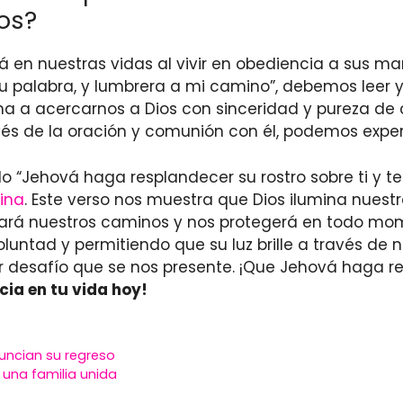
dos?
en nuestras vidas al vivir en obediencia a sus man
u palabra, y lumbrera a mi camino”, debemos leer 
a a acercarnos a Dios con sinceridad y pureza de c
vés de la oración y comunión con él, podemos exper
o “Jehová haga resplandecer su rostro sobre ti y te
vina
. Este verso nos muestra que Dios ilumina nuest
uiará nuestros caminos y nos protegerá en todo mo
untad y permitiendo que su luz brille a través de 
er desafío que se nos presente. ¡Que Jehová haga re
ia en tu vida hoy!
nuncian su regreso
 una familia unida