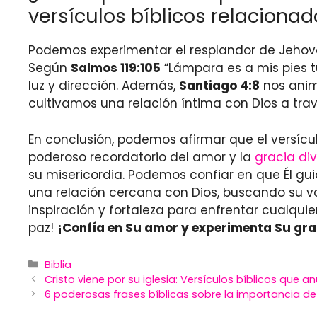
versículos bíblicos relaciona
Podemos experimentar el resplandor de Jehová 
Según
Salmos 119:105
“Lámpara es a mis pies t
luz y dirección. Además,
Santiago 4:8
nos anim
cultivamos una relación íntima con Dios a tra
En conclusión, podemos afirmar que el versícul
poderoso recordatorio del amor y la
gracia di
su misericordia. Podemos confiar en que Él g
una relación cercana con Dios, buscando su vol
inspiración y fortaleza para enfrentar cualqui
paz!
¡Confía en Su amor y experimenta Su grac
Categories
Biblia
Cristo viene por su iglesia: Versículos bíblicos que a
6 poderosas frases bíblicas sobre la importancia de