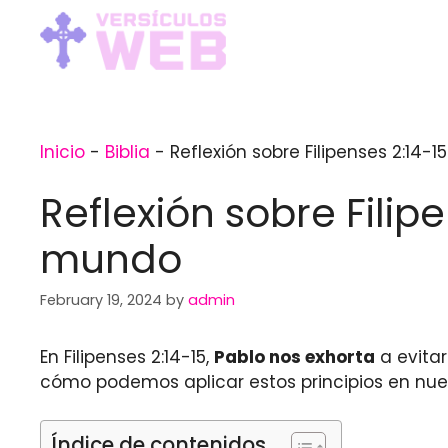
Skip
to
content
Inicio
-
Biblia
-
Reflexión sobre Filipenses 2:14-
Reflexión sobre Filip
mundo
February 19, 2024
by
admin
En Filipenses 2:14-15,
Pablo nos exhorta
a evitar
cómo podemos aplicar estos principios en nues
Índice de contenidos