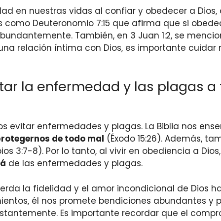
ad en nuestras vidas al confiar y obedecer a Dios
ulos como Deuteronomio 7:15 que afirma que si obe
abundantemente. También, en 3 Juan 1:2, se menci
 relación íntima con Dios, es importante cuidar n
r la enfermedad y las plagas a 
os evitar enfermedades y plagas. La Biblia nos en
protegernos de todo mal
(Éxodo 15:26). Además, ta
os 3:7-8). Por lo tanto, al vivir en obediencia a Dios
rá
de las enfermedades y plagas.
uerda la fidelidad y el amor incondicional de Dios ha
tos, él nos promete bendiciones abundantes y pr
onstantemente. Es importante recordar que el compr