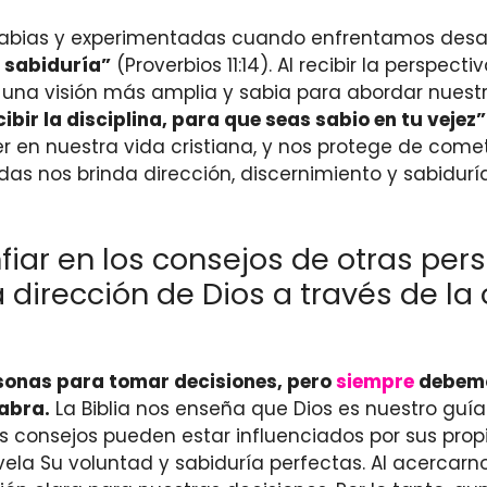
abias y experimentadas cuando enfrentamos desafío
y sabiduría”
(Proverbios 11:14). Al recibir la perspec
na visión más amplia y sabia para abordar nuestras 
ibir la disciplina, para que seas sabio en tu vejez”
 en nuestra vida cristiana, y nos protege de comet
s nos brinda dirección, discernimiento y sabiduría
ar en los consejos de otras pers
dirección de Dios a través de la 
rsonas para tomar decisiones, pero
siempre
debemos
labra.
La Biblia nos enseña que Dios es nuestro guía 
 consejos pueden estar influenciados por sus propia
evela Su voluntad y sabiduría perfectas. Al acercarn