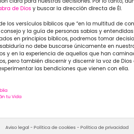
ón clara para nuestras decisiones. Por lo tanto, au
abra de Dios
y buscar la dirección directa de Él.
 los versículos bíblicos que “en la multitud de con
 consejo y la guía de personas sabias y entendidas 
os en principios bíblicos, podremos tomar decisio
abiduría no debe buscarse únicamente en nuestra 
 y en la experiencia de aquellos que han caminado
 pero también discernir y discernir la voz de Dios
 experimentar las bendiciones que vienen con ella.
blia
rán tu Vida
Aviso legal
-
Política de cookies
-
Política de privacidad