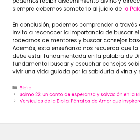
podemos recibir discernimiento divino y direcci
siempre debemos someterlo al juicio de
la Pal
En conclusión, podemos comprender a través de
invita a reconocer la importancia de buscar el
rodearnos de mentores y buscar consejos basad
Además, esta enseñanza nos recuerda que la s
debe estar fundamentada en la palabra de Dios
fundamental buscar y escuchar consejos sabios,
vivir una vida guiada por la sabiduría divina y
Categories
Biblia
Salmo 22: Un canto de esperanza y salvación en la Bi
Versículos de la Biblia: Párrafos de Amor que Inspira