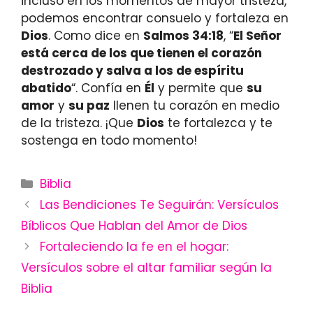
incluso en los momentos de mayor tristeza,
podemos encontrar consuelo y fortaleza en
Dios
. Como dice en
Salmos 34:18
, “
El Señor
está cerca de los que tienen el corazón
destrozado y salva a los de espíritu
abatido
“. Confía en
Él
y permite que
su
amor
y
su paz
llenen tu corazón en medio
de la tristeza. ¡Que
Dios
te fortalezca y te
sostenga en todo momento!
Categories
Biblia
Las Bendiciones Te Seguirán: Versículos
Bíblicos Que Hablan del Amor de Dios
Fortaleciendo la fe en el hogar:
Versículos sobre el altar familiar según la
Biblia