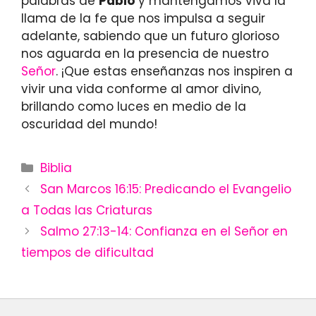
palabras de
Pablo
y mantengamos viva la
llama de la fe que nos impulsa a seguir
adelante, sabiendo que un futuro glorioso
nos aguarda en la presencia de nuestro
Señor
. ¡Que estas enseñanzas nos inspiren a
vivir una vida conforme al amor divino,
brillando como luces en medio de la
oscuridad del mundo!
Categories
Biblia
San Marcos 16:15: Predicando el Evangelio
a Todas las Criaturas
Salmo 27:13-14: Confianza en el Señor en
tiempos de dificultad