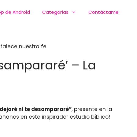
pp de Android
Categorías
Contáctame
rtalece nuestra fe
desampararé’ – La
 dejaré ni te desampararé”
, presente en la
áñanos en este inspirador estudio bíblico!