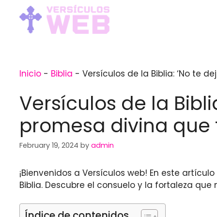
Skip
to
content
Inicio
-
Biblia
-
Versículos de la Biblia: ‘No te 
Versículos de la Bibl
promesa divina que f
February 19, 2024
by
admin
¡Bienvenidos a Versículos web! En este artícul
Biblia. Descubre el consuelo y la fortaleza q
Índice de contenidos